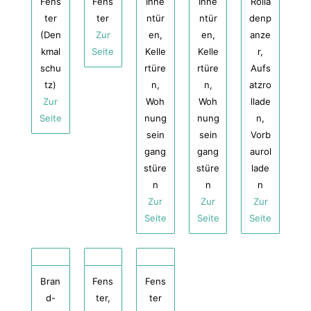
Fens
Fens
Inne
Inne
Rolla
ter
ter
ntür
ntür
denp
(Den
Zur
en,
en,
anze
kmal
Seite
Kelle
Kelle
r,
schu
rtüre
rtüre
Aufs
tz)
n,
n,
atzro
Zur
Woh
Woh
llade
Seite
nung
nung
n,
sein
sein
Vorb
gang
gang
aurol
stüre
stüre
lade
n
n
n
Zur
Zur
Zur
Seite
Seite
Seite
Bran
Fens
Fens
d-
ter,
ter