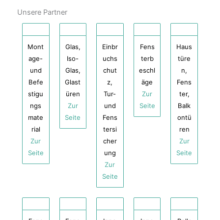
Unsere Partner
Mont
Glas,
Einbr
Fens
Haus
age-
Iso-
uchs
terb
türe
und
Glas,
chut
eschl
n,
Befe
Glast
z,
äge
Fens
stigu
üren
Tur-
Zur
ter,
ngs
Zur
und
Seite
Balk
mate
Seite
Fens
ontü
rial
tersi
ren
Zur
cher
Zur
Seite
ung
Seite
Zur
Seite